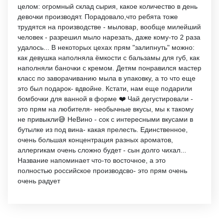
целом: огромный склад сырия, какое количество в день
девочки производят. Порадовало,что ребята тоже
трудятся на производстве - мыловар, вообще милейший
человек - разрешил мыло нарезать, даже кому-то 2 раза
удалось... В некоторых цехах прям "залипнуть" можно:
как девушка наполняла ёмкости с бальзамы для губ, как
наполняли баночки с кремом. Детям понравился мастер
класс по заворачиванию мыла в упаковку, а то что еще
это был подарок- вдвойне. Кстати, нам еще подарили
бомбочки для ванной в форме ❤️ Чай дегустировали -
это прям на любителя- необычные вкусы, мы к такому
не привыкли😅 НеВино - сок с интересными вкусами в
бутылке из под вина- какая прелесть. Единственное,
очень большая концентрация разных ароматов,
аллергикам очень сложно будет - сын долго чихал...
Название напоминает что-то восточное, а это
полностью российское производсво- это прям очень
очень радует