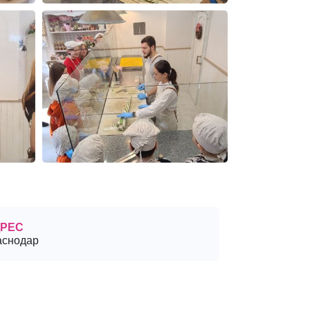
РЕС
аснодар