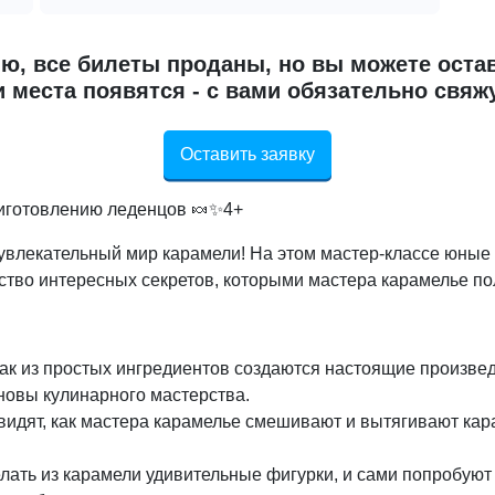
ю, все билеты проданы, но вы можете остав
 места появятся - с вами обязательно свяж
Оставить заявку
риготовлению леденцов 🍬✨4+
увлекательный мир карамели! На этом мастер-классе юные у
ство интересных секретов, которыми мастера карамелье по
 как из простых ингредиентов создаются настоящие произвед
новы кулинарного мастерства.
видят, как мастера карамелье смешивают и вытягивают ка
делать из карамели удивительные фигурки, и сами попробуют