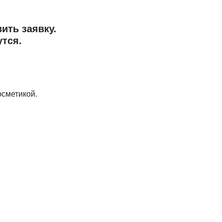
ить заявку.
утся.
осметикой.