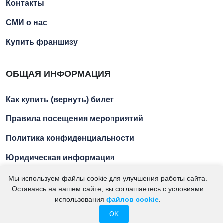
Контакты
СМИ о нас
Купить франшизу
ОБЩАЯ ИНФОРМАЦИЯ
Как купить (вернуть) билет
Правила посещения мероприятий
Политика конфиденциальности
Юридическая информация
Мы используем файлы cookie для улучшения работы сайта.
Оставаясь на нашем сайте, вы соглашаетесь с условиями
2021 – 2026. "Азбука Ремесел" – экскурсии для детей и
использования
файлов cookie
.
подростков. ИП Кумсиев М.А. ИНН 234102429256
OK