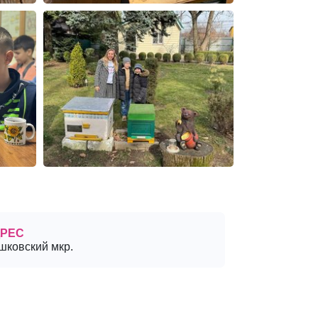
РЕС
шковский мкр.