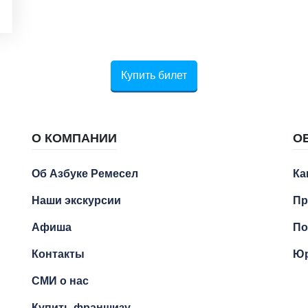
Купить билет
О КОМПАНИИ
О
Об Азбуке Ремесел
Ка
Наши экскурсии
Пр
Афиша
По
Контакты
Юр
СМИ о нас
Купить франшизу