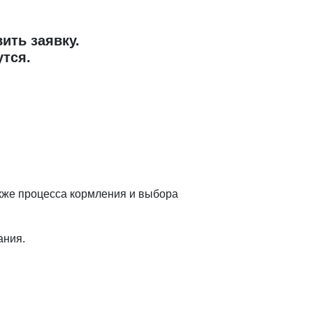
ить заявку.
утся.
кже процесса кормления и выбора
ания.