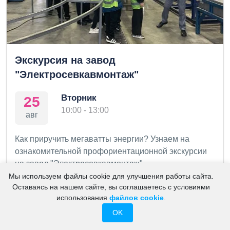
Экскурсия на завод
"Электросевкавмонтаж"
Вторник
25
10:00 - 13:00
авг
Как приручить мегаватты энергии? Узнаем на
ознакомительной профориентационной экскурсии
на завод "Электросевкавмонтаж"
Мы используем файлы cookie для улучшения работы сайта.
Узнаем все о профессиях и основных
Оставаясь на нашем сайте, вы соглашаетесь с условиями
направлениях деятельности «Корпорации
использования
файлов cookie
.
«Электросевкавмонтаж».
OK
Длительность - 2.5-3 часа. Для старшеклассников и