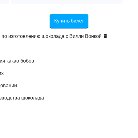
Купить билет
 по изготовлению шоколада с Вилли Вонкой 🍫
ия какао бобов
их
довании
изводства шоколада