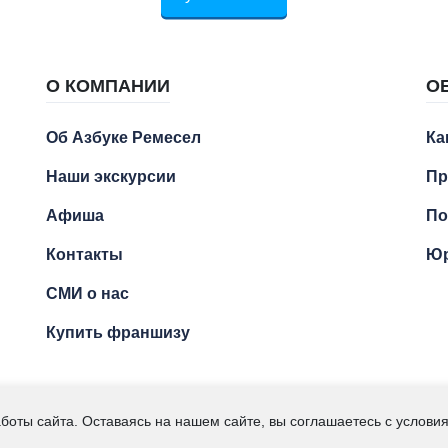
О КОМПАНИИ
О
Об Азбуке Ремесел
Ка
Наши экскурсии
Пр
Афиша
По
Контакты
Юр
СМИ о нас
Купить франшизу
Ремесел" – экскурсии для детей и подростков. ИП Кумсиев 
боты сайта. Оставаясь на нашем сайте, вы соглашаетесь с услов