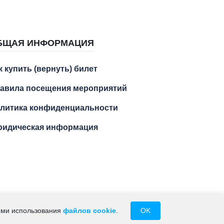
БЩАЯ ИНФОРМАЦИЯ
к купить (вернуть) билет
авила посещения мероприятий
литика конфиденциальности
идическая информация
М.А. ИНН 234102429256
иями использования
файлов cookie
.
OK