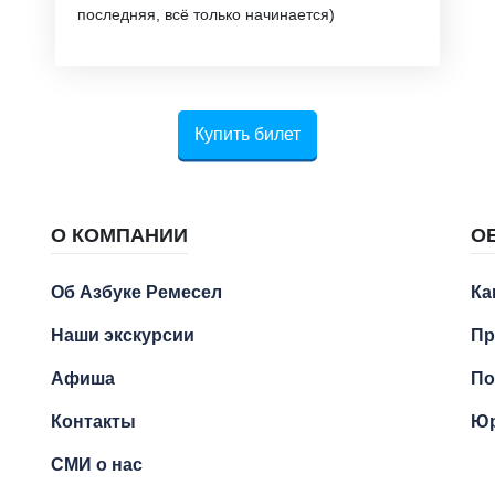
последняя, всё только начинается)
Купить билет
О КОМПАНИИ
О
Об Азбуке Ремесел
Ка
Наши экскурсии
Пр
Афиша
По
Контакты
Юр
СМИ о нас