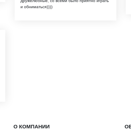
дружелюбные, со всеми было приятно играть
и обниматься))))
О КОМПАНИИ
О