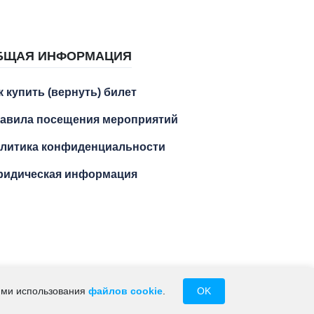
БЩАЯ ИНФОРМАЦИЯ
к купить (вернуть) билет
авила посещения мероприятий
литика конфиденциальности
идическая информация
М.А. ИНН 234102429256
иями использования
файлов cookie
.
OK