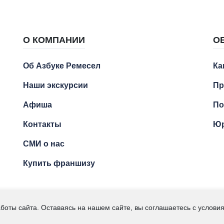
О КОМПАНИИ
О
Об Азбуке Ремесел
Ка
Наши экскурсии
Пр
Афиша
По
Контакты
Юр
СМИ о нас
Купить франшизу
Ремесел" – экскурсии для детей и подростков. ИП Кумсиев 
боты сайта. Оставаясь на нашем сайте, вы соглашаетесь с услов