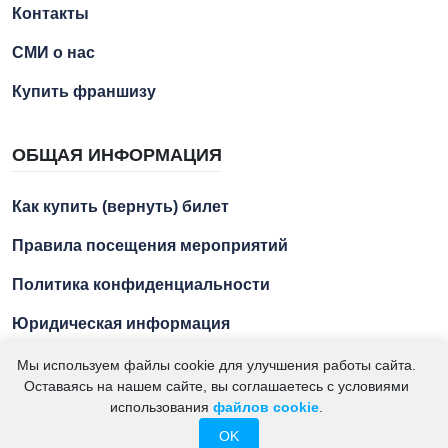
Контакты
СМИ о нас
Купить франшизу
ОБЩАЯ ИНФОРМАЦИЯ
Как купить (вернуть) билет
Правила посещения мероприятий
Политика конфиденциальности
Юридическая информация
Мы используем файлы cookie для улучшения работы сайта.
Оставаясь на нашем сайте, вы соглашаетесь с условиями
2021 – 2026. "Азбука Ремесел" – экскурсии для детей и
использования
файлов cookie
.
подростков. ИП Кумсиев М.А. ИНН 234102429256
OK