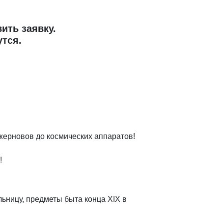
ить заявку.
утся.
 жерновов до космических аппаратов!
!
льницу, предметы быта конца XIX в