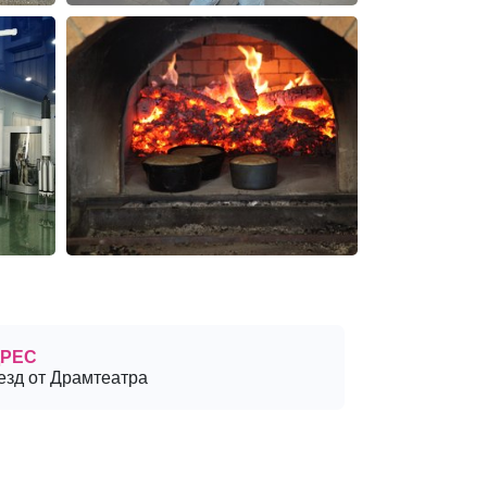
РЕС
езд от Драмтеатра