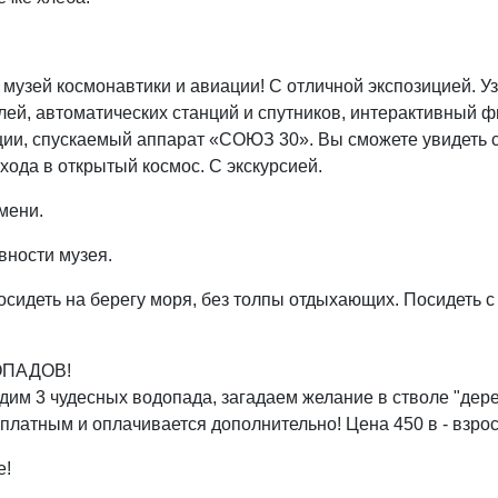
музей космонавтики и авиации! С отличной экспозицией. У
лей, автоматических станций и спутников, интерактивный ф
ции, спускаемый аппарат «СОЮЗ 30». Вы сможете увидеть
хода в открытый космос. С экскурсией.
мени.
вности музея.
осидеть на берегу моря, без толпы отдыхающих. Посидеть с
ДОПАДОВ!
дим 3 чудесных водопада, загадаем желание в стволе "дер
атным и оплачивается дополнительно! Цена 450 в - взросл
е!