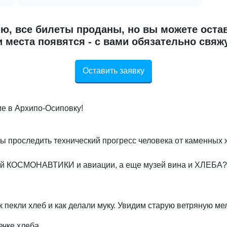
ю, все билеты проданы, но вы можете остав
 места появятся - с вами обязательно свяж
Оставить заявку
е в Архипо-Осиповку!
обы проследить технический прогресс человека от каменных
узей КОСМОНАВТИКИ и авиации, а еще музей вина и ХЛЕБА?
к пекли хлеб и как делали муку. Увидим старую ветряную ме
ечке хлеба.