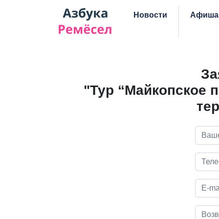
Skip navigation
Новости
Афиша
За
"Тур “Майкопское 
те