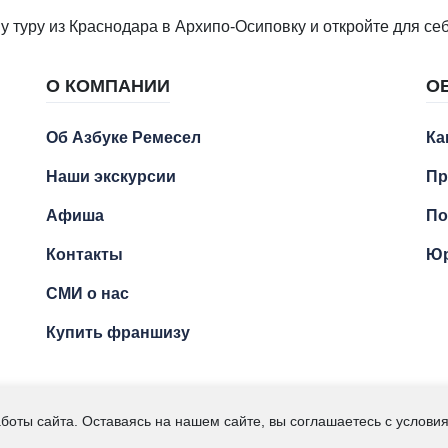
туру из Краснодара в Архипо-Осиповку и откройте для себ
О КОМПАНИИ
О
Об Азбуке Ремесел
Ка
Наши экскурсии
Пр
Афиша
По
Контакты
Юр
СМИ о нас
Купить франшизу
Ремесел" – экскурсии для детей и подростков. ИП Кумсиев 
боты сайта. Оставаясь на нашем сайте, вы соглашаетесь с услов