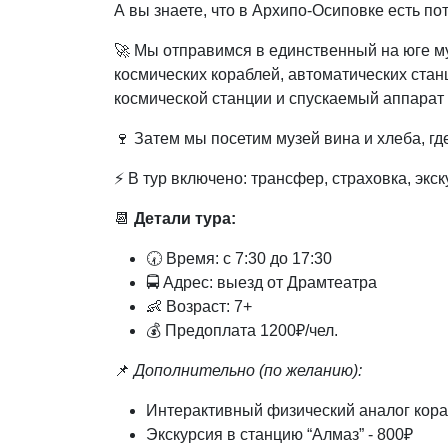
А вы знаете, что в Архипо-Осиповке есть п
🚀 Мы отправимся в единственный на юге му
космических кораблей, автоматических стан
космической станции и спускаемый аппара
🍷 Затем мы посетим музей вина и хлеба, г
⚡️ В тур включено: трансфер, страховка, экс
📆
Детали тура:
🕢 Время: с 7:30 до 17:30
🚍 Адрес: выезд от Драмтеатра
👶 Возраст: 7+
💰 Предоплата 1200₽/чел.
📌
Дополнительно (по желанию):
Интерактивный физический аналог кора
Экскурсия в станцию “Алмаз” - 800₽