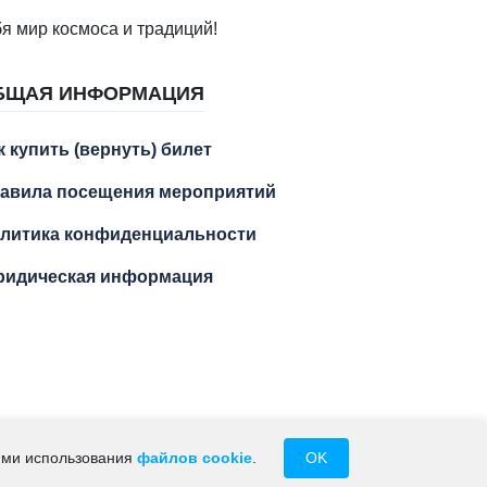
я мир космоса и традиций!
БЩАЯ ИНФОРМАЦИЯ
к купить (вернуть) билет
авила посещения мероприятий
литика конфиденциальности
идическая информация
М.А. ИНН 234102429256
иями использования
файлов cookie
.
OK